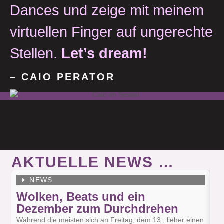
Dances und zeige mit meinem
virtuellen Finger auf ungerechte
Stellen.
Let’s dream!
– CAIO PERATOR
AKTUELLE NEWS …
NEWS
Wolken, Beats und ein
D
Dezember zum Durchdrehen
Di
ni
Während die meisten sich an Freitag, dem 13., lieber einen