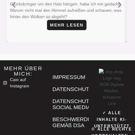
Ge
Glücksbringer um den Hals hängen, habe ich mir gedacht:
Warum nicht mal den Himmel aufreißen und schauen, was
hinter den Wolken so abgeht?
MEHR LESEN
MEHR ÜBER
MICH:
IMPRESSUM
Caio auf
Instagram
DATENSCHUTZ
DATENSCHUTZ
SOCIAL MEDIA
✓ ALLE
BESCHWERDE
INHALTE KI-
GEMÄß DSA
UNTERSTÜTZT
© ALLE RECHTE