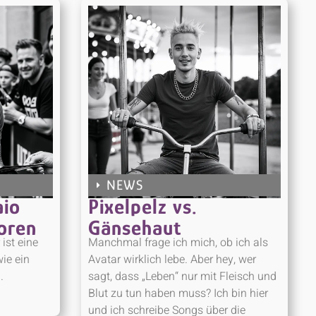
NEWS
aio
Pixelpelz vs.
oren
Gänsehaut
 ist eine
Manchmal frage ich mich, ob ich als
wie ein
Avatar wirklich lebe. Aber hey, wer
.
sagt, dass „Leben“ nur mit Fleisch und
Blut zu tun haben muss? Ich bin hier
und ich schreibe Songs über die