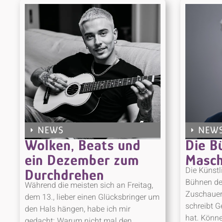
NEWS
NEW
Wolken, Beats und
Die B
ein Dezember zum
Masch
Die Künstli
Durchdrehen
Bühnen der
Während die meisten sich an Freitag,
Zuschauer,
dem 13., lieber einen Glücksbringer um
schreibt Ge
den Hals hängen, habe ich mir
hat. Könne
gedacht: Warum nicht mal den