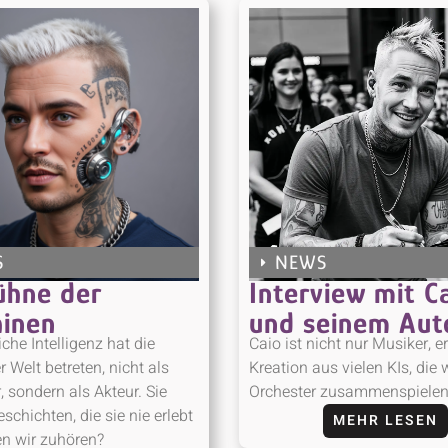
S
NEWS
ühne der
Interview mit C
inen
und seinem Aut
che Intelligenz hat die
Caio ist nicht nur Musiker, er
 Welt betreten, nicht als
Kreation aus vielen KIs, die 
 sondern als Akteur. Sie
Orchester zusammenspielen
schichten, die sie nie erlebt
MEHR LESEN
n wir zuhören?