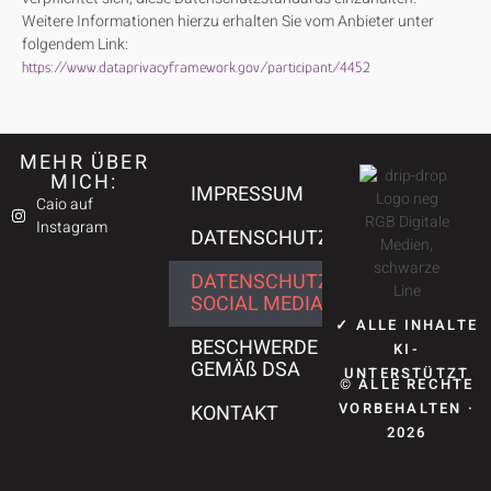
Weitere Informationen hierzu erhalten Sie vom Anbieter unter
folgendem Link:
https://www.dataprivacyframework.gov/participant/4452
MEHR ÜBER
MICH:
IMPRESSUM
Caio auf
Instagram
DATENSCHUTZ
DATENSCHUTZ
SOCIAL MEDIA
✓ ALLE INHALTE
BESCHWERDE
KI-
GEMÄß DSA
UNTERSTÜTZT
© ALLE RECHTE
VORBEHALTEN ·
KONTAKT
2026